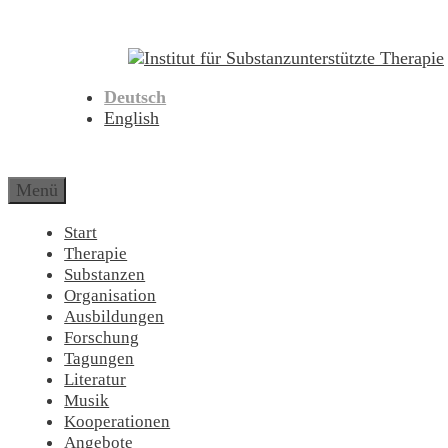
Zum
Inhalt
springen
Deutsch
English
Menü
Start
Therapie
Substanzen
Organisation
Ausbildungen
Forschung
Tagungen
Literatur
Musik
Kooperationen
Angebote